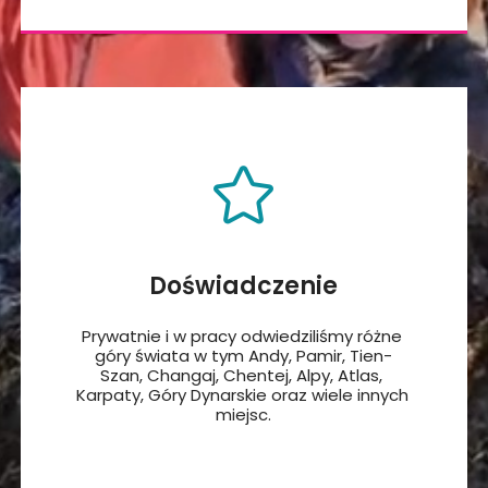
Doświadczenie
Prywatnie i w pracy odwiedziliśmy różne 
PRZEWODNIK UIMLA
góry świata w tym Andy, Pamir, Tien-
Szan, Changaj, Chentej, Alpy, Atlas, 
ZAGRANICZNE 
Karpaty, Góry Dynarskie oraz wiele innych 
miejsc.
TREKKINGI