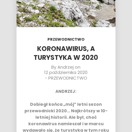
PRZEWODNICTWO
KORONAWIRUS, A
TURYSTYKA W 2020
By
Andrzej
on
12 października 2020
-
PRZEWODNICTWO
ANDRZEJ:
Dobiegł końca „mój” letni sezon
przewodnicki 2020… Najkrótszy w 10-
letniej historii. Ale był, choć
koronawirus namieszał i w marcu
wydawało się, że turystyka w tym roku