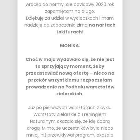
wróciło do normy, ale covidowy 2020 rok
zapamiętam na długo.
Dziękuję za udział w wycieczkach i mam
nadzieję do zobaczenia zimą
na nartach
i skiturach
!
MONIKA:
Choć w maju wydawało się, że nie jest
to sprzyjający moment, żeby
przedstawiać nową ofertę – nieco na
przekór wszystkiemu rozpoczęłam
prowadzenie na Podhalu warsztatów
zielarskich.
Już po pierwszych warsztatach z cyklu
Warsztaty Zielarskie z Treningiem
Naturalnym
okazało się, że idę dobrą
drogą. Mimo, że uczestników było nieco
mniej, niż przewidywał program, okazało