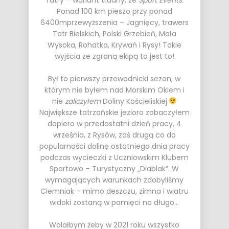
Tatry – wariant trudny, ze
Sport Events
.
Ponad 100 km pieszo przy ponad
6400mprzewyższenia – Jagnięcy, trawers
Tatr Bielskich, Polski Grzebień, Mała
Wysoka, Rohatka, Krywań i Rysy! Takie
wyjścia ze zgraną ekipą to jest to!
Był to pierwszy przewodnicki sezon, w
którym nie byłem nad Morskim Okiem i
nie
zaliczyłem
Doliny Kościeliskiej
Największe tatrzańskie jezioro zobaczyłem
dopiero w przedostatni dzień pracy, 4
września, z Rysów, zaś drugą co do
popularności dolinę ostatniego dnia pracy
podczas wycieczki z Uczniowskim Klubem
Sportowo – Turystyczny „Diablak”. W
wymagających warunkach zdobyliśmy
Ciemniak – mimo deszczu, zimna i wiatru
widoki zostaną w pamięci na długo…
Wolałbym żeby w 2021 roku wszystko