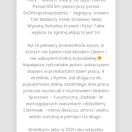
Tatry – wariant trudny, ze
Sport Events
.
Ponad 100 km pieszo przy ponad
6400mprzewyższenia – Jagnięcy, trawers
Tatr Bielskich, Polski Grzebień, Mała
Wysoka, Rohatka, Krywań i Rysy! Takie
wyjścia ze zgraną ekipą to jest to!
Był to pierwszy przewodnicki sezon, w
którym nie byłem nad Morskim Okiem i
nie
zaliczyłem
Doliny Kościeliskiej
Największe tatrzańskie jezioro zobaczyłem
dopiero w przedostatni dzień pracy, 4
września, z Rysów, zaś drugą co do
popularności dolinę ostatniego dnia pracy
podczas wycieczki z Uczniowskim Klubem
Sportowo – Turystyczny „Diablak”. W
wymagających warunkach zdobyliśmy
Ciemniak – mimo deszczu, zimna i wiatru
widoki zostaną w pamięci na długo…
Wolałbym żeby w 2021 roku wszystko