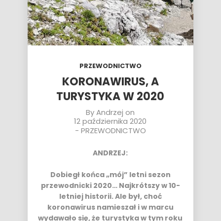
PRZEWODNICTWO
KORONAWIRUS, A
TURYSTYKA W 2020
By
Andrzej
on
12 października 2020
-
PRZEWODNICTWO
ANDRZEJ:
Dobiegł końca „mój” letni sezon
przewodnicki 2020… Najkrótszy w 10-
letniej historii. Ale był, choć
koronawirus namieszał i w marcu
wydawało się, że turystyka w tym roku