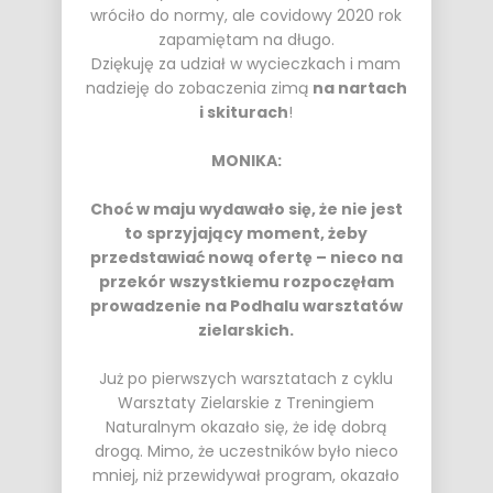
wróciło do normy, ale covidowy 2020 rok
zapamiętam na długo.
Dziękuję za udział w wycieczkach i mam
nadzieję do zobaczenia zimą
na nartach
i skiturach
!
MONIKA:
Choć w maju wydawało się, że nie jest
to sprzyjający moment, żeby
przedstawiać nową ofertę – nieco na
przekór wszystkiemu rozpoczęłam
prowadzenie na Podhalu warsztatów
zielarskich.
Już po pierwszych warsztatach z cyklu
Warsztaty Zielarskie z Treningiem
Naturalnym
okazało się, że idę dobrą
drogą. Mimo, że uczestników było nieco
mniej, niż przewidywał program, okazało