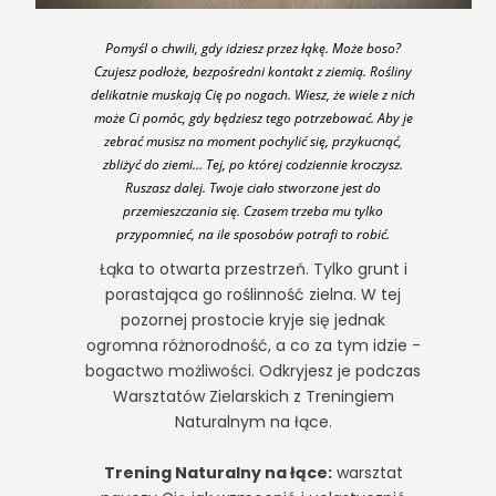
Pomyśl o chwili, gdy idziesz przez łąkę. Może boso?
Czujesz podłoże, bezpośredni kontakt z ziemią. Rośliny
delikatnie muskają Cię po nogach. Wiesz, że wiele z nich
może Ci pomóc, gdy będziesz tego potrzebować. Aby je
zebrać musisz na moment pochylić się, przykucnąć,
zbliżyć do ziemi… Tej, po której codziennie kroczysz.
Ruszasz dalej. Twoje ciało stworzone jest do
przemieszczania się. Czasem trzeba mu tylko
przypomnieć, na ile sposobów potrafi to robić.
Łąka to otwarta przestrzeń. Tylko grunt i
porastająca go roślinność zielna. W tej
pozornej prostocie kryje się jednak
ogromna różnorodność, a co za tym idzie -
bogactwo możliwości. Odkryjesz je podczas
Warsztatów Zielarskich z Treningiem
Naturalnym na łące.
Trening Naturalny na łące:
warsztat