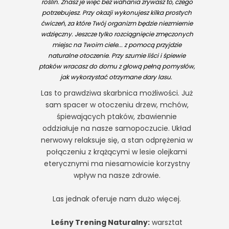
roślin. Znasz je więc bez wahania zrywasz to, czego
potrzebujesz. Przy okazji wykonujesz kilka prostych
ćwiczeń, za które Twój organizm będzie niezmiernie
wdzięczny. Jeszcze tylko rozciągnięcie zmęczonych
miejsc na Twoim ciele... z pomocą przyjdzie
naturalne otoczenie. Przy szumie liści i śpiewie
ptaków wracasz do domu z głową pełną pomysłów,
jak wykorzystać otrzymane dary lasu.
Las to prawdziwa skarbnica możliwości. Już
sam spacer w otoczeniu drzew, mchów,
śpiewających ptaków, zbawiennie
oddziałuje na nasze samopoczucie. Układ
nerwowy relaksuje się, a stan odprężenia w
połączeniu z krążącymi w lesie olejkami
eterycznymi ma niesamowicie korzystny
wpływ na nasze zdrowie.
Las jednak oferuje nam dużo więcej.
Leśny Trening Naturalny:
warsztat