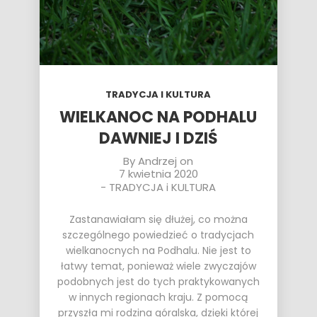
TRADYCJA I KULTURA
WIELKANOC NA PODHALU
DAWNIEJ I DZIŚ
By
Andrzej
on
7 kwietnia 2020
-
TRADYCJA i KULTURA
Zastanawiałam się dłużej, co można
szczególnego powiedzieć o tradycjach
wielkanocnych na
Podhalu
. Nie jest to
łatwy temat, ponieważ wiele zwyczajów
podobnych jest do tych praktykowanych
w innych regionach kraju. Z pomocą
przyszła mi rodzina góralska, dzięki której