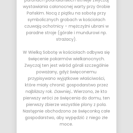
parafiach podhalańskich istnieje zwyczaj
wystawiania całonocnej warty przy Grobie
Pańskim. Nocą z piątku na sobotę przy
symbolicznych grobach w kościołach
czuwają ochotnicy – mężczyźni ubrani w
paradne stroje (górale i mundurowi np.
strażacy).
W Wielką Sobotę w kościołach odbywa się
święcenie pokarmów wielkanocnych.
Zwyczaj ten jest wśród górali szczególnie
poważany, gdyż święconemu
przypisywano wyjątkowe właściwości,
które miały chronić gospodarstwo przez
najbliższy rok.
Dawniej…
Wierzono, że kto
pierwszy wróci ze święcenia do domu, ten
pierwszy zbierze wszystkie plony z pola.
Następnie obchodzono ze święconką całe
gospodarstwo, aby wypędzić z niego złe
moce.