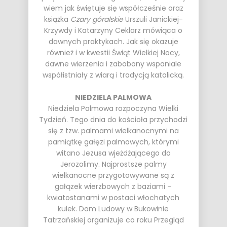
wiem jak świętuje się współcześnie oraz
książka
Czary góralskie
Urszuli Janickiej-
Krzywdy i Katarzyny Ceklarz mówiąca o
dawnych praktykach. Jak się okazuje
również i w kwestii Świąt Wielkiej Nocy,
dawne wierzenia i zabobony wspaniale
współistniały z wiarą i tradycją katolicką.
NIEDZIELA PALMOWA
Niedziela Palmowa rozpoczyna Wielki
Tydzień. Tego dnia do kościoła przychodzi
się z tzw. palmami wielkanocnymi na
pamiątkę gałęzi palmowych, którymi
witano Jezusa wjeżdżającego do
Jerozolimy. Najprostsze palmy
wielkanocne przygotowywane są z
gałązek wierzbowych z baziami –
kwiatostanami w postaci włochatych
kulek.
Dom Ludowy w Bukowinie
Tatrzańskiej
organizuje co roku Przegląd