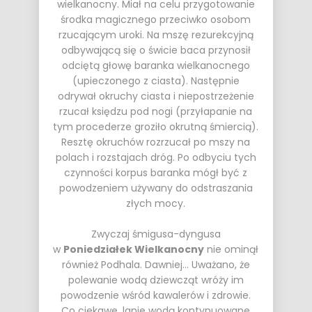
wielkanocny. Miał na celu przygotowanie
środka magicznego przeciwko osobom
rzucającym uroki. Na mszę rezurekcyjną
odbywającą się o świcie baca przynosił
odciętą głowę baranka wielkanocnego
(upieczonego z ciasta). Następnie
odrywał okruchy ciasta i niepostrzeżenie
rzucał księdzu pod nogi (przyłapanie na
tym procederze groziło okrutną śmiercią).
Resztę okruchów rozrzucał po mszy na
polach i rozstajach dróg. Po odbyciu tych
czynności korpus baranka mógł być z
powodzeniem używany do odstraszania
złych mocy.
Zwyczaj śmigusa-dyngusa
w
Poniedziałek Wielkanocny
nie ominął
również
Podhala
. Dawniej… Uważano, że
polewanie wodą dziewcząt wróży im
powodzenie wśród kawalerów i zdrowie.
Co ciekawe, lanie wodą kontynuowane